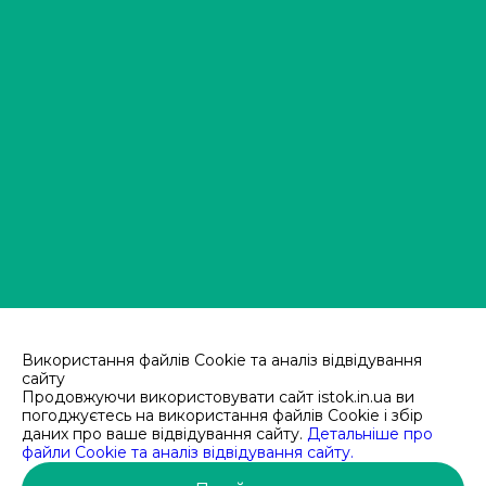
Використання файлів Cookie та аналіз відвідування
сайту
Продовжуючи використовувати сайт istok.in.ua ви
погоджуєтесь на використання файлів Cookie і збір
ОПТОВИЙ ВИРОБНИК
даних про ваше відвідування сайту.
Детальніше про
файли Cookie та аналіз відвідування сайту.
УПАКОВКИ З ПОЛІЕТИЛЕНУ ТА