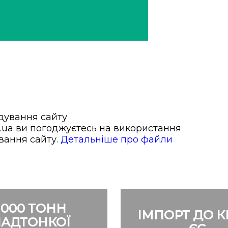
паній
ідування сайту
.ua ви погоджуєтесь на використання
ування сайту.
Детальніше про файли
1000 ТОНН
ІМПОРТ ДО К
АДТОНКОЇ