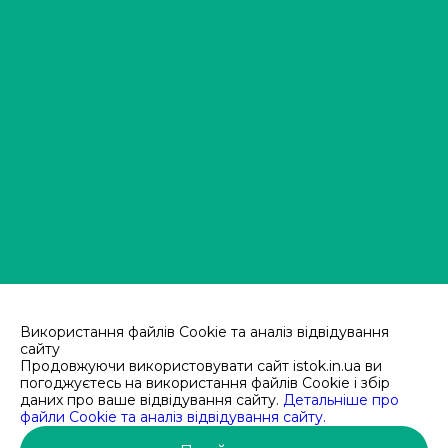
Використання файлів Cookie та аналіз відвідування
сайту
Продовжуючи використовувати сайт istok.in.ua ви
погоджуєтесь на використання файлів Cookie і збір
ОПТОВИЙ ВИРОБНИК
даних про ваше відвідування сайту.
Детальніше про
файли Cookie та аналіз відвідування сайту.
УПАКОВКИ З ПОЛІЕТИЛЕНУ ТА