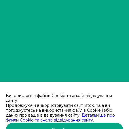
Використання файлів Cookie та аналіз відвідування
сайту
Продовжуючи використовувати сайт istok.in.ua ви
погоджуєтесь на використання файлів Cookie і збір
ОПТОВИЙ ВИРОБНИК
даних про ваше відвідування сайту.
Детальніше про
файли Cookie та аналіз відвідування сайту.
УПАКОВКИ З ПОЛІЕТИЛЕНУ ТА